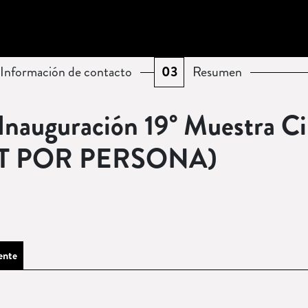
Información de contacto
03
Resumen
ente
)
(
Pendiente
)
Inauguración 19° Muestra C
ET POR PERSONA)
ente