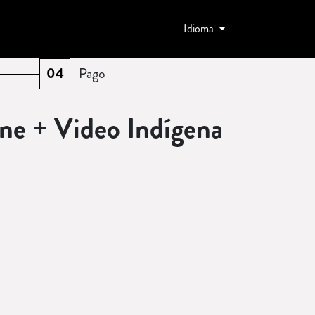
Idioma
04
Pago
(
Pendiente
)
ine + Video Indígena