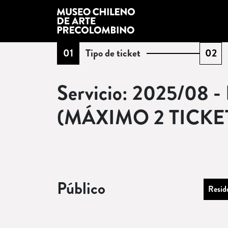
01
Tipo de ticket
02
(
Actual
)
(
Pendi
Servicio: 2025/08 - 
(MÁXIMO 2 TICK
Público
Resid