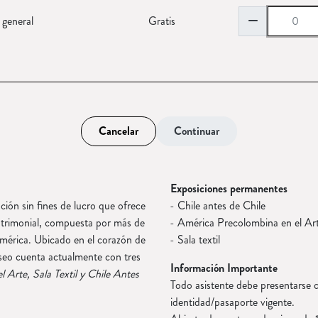
remove
 general
Gratis
Cancelar
Continuar
Exposiciones permanentes
ón sin fines de lucro que ofrece
Chile antes de Chile
patrimonial, compuesta por más de
América Precolombina en el Ar
mérica. Ubicado en el corazón de
Sala textil
seo cuenta actualmente con tres
Información Importante
 Arte, Sala Textil y Chile Antes
Todo asistente debe presentarse c
identidad/pasaporte vigente.