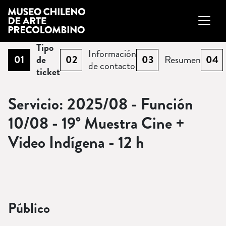
Tipo
Información
01
de
02
03
Resumen
04
(
Actual
)
(
Pendiente
)
(
Pendiente
)
(
Pendi
de contacto
ticket
Servicio: 2025/08 - Función
10/08 - 19° Muestra Cine +
Video Indígena - 12 h
Público